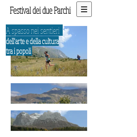
Festival dei due Parchi
A spasso nei sentieri
dell'arte e della cultura
tra i popoli